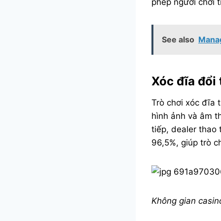
phép người chơi ti
See also
Manag
Xóc đĩa đổi
Trò chơi xóc đĩa
hình ảnh và âm th
tiếp, dealer thao 
96,5%, giúp trò c
Không gian casino