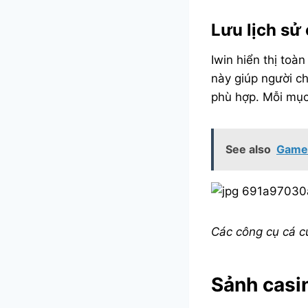
Lưu lịch sử
Iwin hiển thị toà
này giúp người ch
phù hợp. Mỗi mục 
See also
Game 
Các công cụ cá cư
Sảnh casin