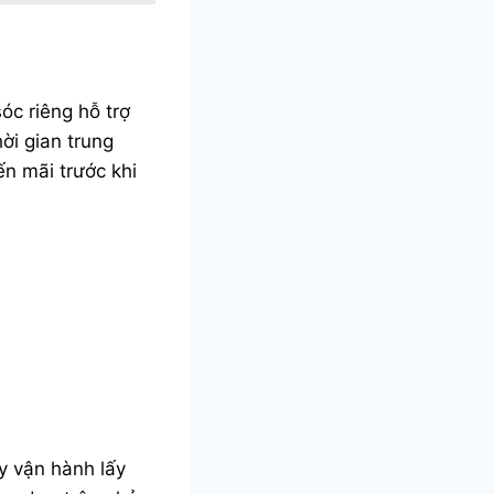
óc riêng hỗ trợ
ời gian trung
ến mãi trước khi
uy vận hành lấy