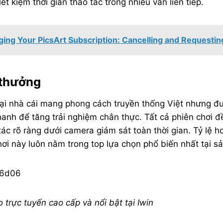
ết kiệm thời gian thao tác trong nhiều ván liên tiếp.
ing Your PicsArt Subscription: Cancelling and Requesti
 thưởng
 tại nhà cái mang phong cách truyền thống Việt nhưng đ
anh để tăng trải nghiệm chân thực. Tất cả phiên chơi đ
tác rõ ràng dưới camera giám sát toàn thời gian. Tỷ lệ ho
hơi này luôn nằm trong top lựa chọn phổ biến nhất tại s
 trực tuyến cao cấp và nổi bật tại Iwin