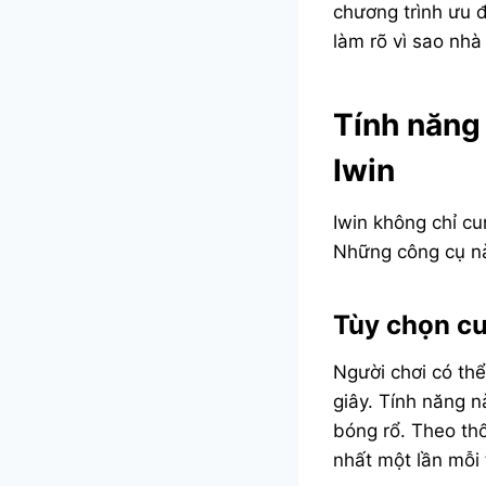
chương trình ưu đ
làm rõ vì sao nh
Tính năng 
Iwin
Iwin không chỉ cu
Những công cụ này
Tùy chọn cư
Người chơi có thể
giây. Tính năng 
bóng rổ. Theo thố
nhất một lần mỗi 