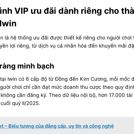
nh VIP ưu đãi dành riêng cho th
 Iwin
in là hệ thống ưu đãi được thiết kế riêng cho người chơi
ền lợi riêng, từ dịch vụ cá nhân hóa đến khuyến mãi đặ
 ràng minh bạch
 tại Iwin có 6 cấp độ từ Đồng đến Kim Cương, mỗi mốc 
Người chơi chỉ cần đạt mức doanh thu cược theo quy đị
không cần đăng ký. Theo dữ liệu nội bộ, hơn 17.000 tài
 cuối quý II/2025.
t – Biểu tượng của đẳng cấp, uy tín và công nghệ