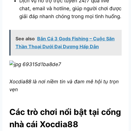
Dịch vụ hỗ trợ trực tuyến 24/7 qua live
chat, email và hotline, giúp người chơi được
giải đáp nhanh chóng trong mọi tình huống.
See also
Bắn Cá 3 Gods Fishing – Cuộc Săn
Thần Thoại Dưới Đại Dương Hấp Dẫn
Xocdia88 là nơi niềm tin và đam mê hội tụ trọn
vẹn
Các trò chơi nổi bật tại cổng
nhà cái Xocdia88