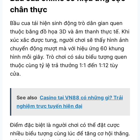
chân thực
Bầu cua tái hiện sinh động trò dân gian quen
thuộc bằng đồ họa 3D và âm thanh thực tế. Khi
xúc xắc được tung, người chơi sẽ thấy hình ảnh
chuyển động mượt mà với hiệu ứng 60 khung
hình mỗi giây. Trò chơi có sáu biểu tượng quen
thuộc cùng tỷ lệ trả thưởng 1:1 đến 1:12 tùy
cửa.
See also
Casino tại VN88 có những gì? Trải
nghiệm trực tuyến hiện đại
Điểm đặc biệt là người chơi có thể đặt cược
nhiều biểu tượng cùng lúc để tăng cơ hội thắng.