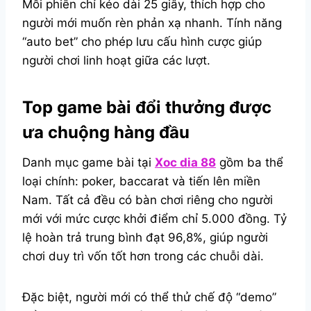
Mỗi phiên chỉ kéo dài 25 giây, thích hợp cho
người mới muốn rèn phản xạ nhanh. Tính năng
“auto bet” cho phép lưu cấu hình cược giúp
người chơi linh hoạt giữa các lượt.
Top game bài đổi thưởng được
ưa chuộng hàng đầu
Danh mục game bài tại
Xoc dia 88
gồm ba thể
loại chính: poker, baccarat và tiến lên miền
Nam. Tất cả đều có bàn chơi riêng cho người
mới với mức cược khởi điểm chỉ 5.000 đồng. Tỷ
lệ hoàn trả trung bình đạt 96,8%, giúp người
chơi duy trì vốn tốt hơn trong các chuỗi dài.
Đặc biệt, người mới có thể thử chế độ “demo”