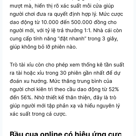
mượt mà, hiển thị rõ xác suất mỗi cửa giúp
người chơi đưa ra quyết định hợp lý. Mức cược
dao động từ 10.000 đến 500.000 đồng cho
người mới, với tỷ lệ trả thưởng 1:1. Nhà cái còn
cung cấp tính năng “đặt nhanh” trong 3 giây,
giúp không bỏ lỡ phiên nào.
Trò tài xỉu còn cho phép xem thống kê tần suất
ra tài hoặc xỉu trong 30 phiên gần nhất để dự
đoán xu hướng. Mức thắng trung bình của
người chơi kiên trì theo cầu dao động từ 52%
đến 56%. Nhờ thiết kế thân thiện, đây là trò
giúp người mới tập phản xạ và hiểu nguyên lý
xác suất trong cá cược.
Bầu cua online có hiệu ứng cực