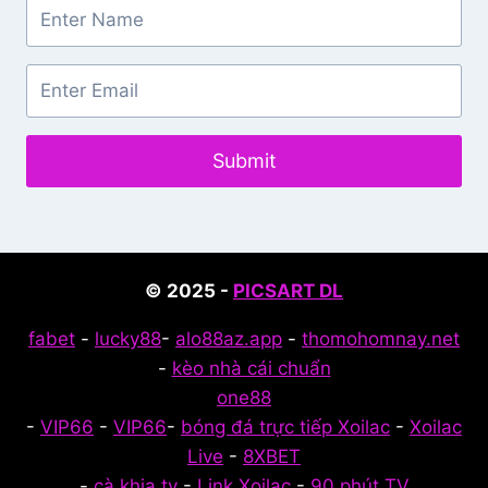
Submit
© 2025 -
PICSART DL
fabet
-
lucky88
-
alo88az.app
-
thomohomnay.net
-
kèo nhà cái chuẩn
one88
-
VIP66
-
VIP66
-
bóng đá trực tiếp Xoilac
-
Xoilac
Live
-
8XBET
-
cà khịa tv
-
Link Xoilac
-
90 phút TV