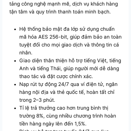
tảng công nghệ mạnh mẽ, dịch vụ khách hàng
tận tâm và quy trình thanh toán minh bạch.
Hệ thống bảo mật đa lớp sử dụng chuẩn
mã hóa AES 256-bit, giúp đảm bảo an toàn
tuyệt đối cho mọi giao dịch và thông tin cá
nhân.
Giao diện thân thiện hỗ trợ tiếng Việt, tiếng
Anh và tiếng Thái, giúp người mới dễ dàng
thao tác và đặt cược chính xác.
Nạp rút tự động 24/7 qua ví điện tử, ngân
hàng nội địa và thẻ quốc tế, hoàn tất chỉ
trong 2–3 phút.
Tỉ lệ trả thưởng cao hơn trung bình thị
trường 8%, cùng nhiều chương trình hoàn
tiền hàng ngày lên đến 1,5%.