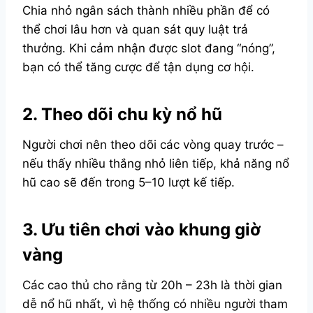
Chia nhỏ ngân sách thành nhiều phần để có
thể chơi lâu hơn và quan sát quy luật trả
thưởng. Khi cảm nhận được slot đang “nóng”,
bạn có thể tăng cược để tận dụng cơ hội.
2. Theo dõi chu kỳ nổ hũ
Người chơi nên theo dõi các vòng quay trước –
nếu thấy nhiều thắng nhỏ liên tiếp, khả năng nổ
hũ cao sẽ đến trong 5–10 lượt kế tiếp.
3. Ưu tiên chơi vào khung giờ
vàng
Các cao thủ cho rằng từ 20h – 23h là thời gian
dễ nổ hũ nhất, vì hệ thống có nhiều người tham