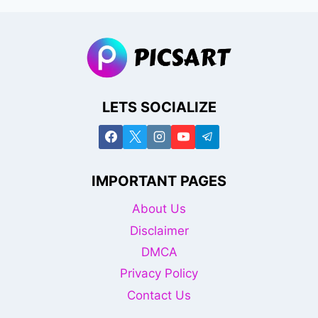
LETS SOCIALIZE
IMPORTANT PAGES
About Us
Disclaimer
DMCA
Privacy Policy
Contact Us