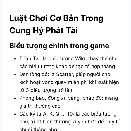
Luật Chơi Cơ Bản Trong
Cung Hỷ Phát Tài
Biểu tượng chính trong game
Thần Tài: là biểu tượng Wild, thay thế cho
các biểu tượng khác để tạo tổ hợp thắng.
Đèn lồng đỏ: là Scatter, giúp người chơi
kích hoạt vòng quay miễn phí khi xuất hiện
từ 3 biểu tượng trở lên.
Phong bao, đồng xu vàng, pháo đỏ: mang
giá trị thưởng cao.
Các ký tự A, K, Q, J, 10: là các biểu tượng
phụ, xuất hiện thường xuyên hơn để duy trì
chuỗi thắng nhỏ.