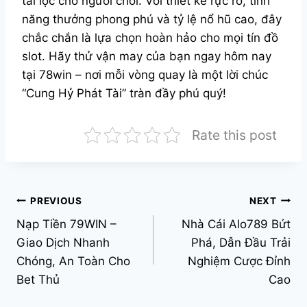
tài lộc cho người chơi. Với thiết kế rực rỡ, tính
năng thưởng phong phú và tỷ lệ nổ hũ cao, đây
chắc chắn là lựa chọn hoàn hảo cho mọi tín đồ
slot. Hãy thử vận may của bạn ngay hôm nay
tại 78win – nơi mỗi vòng quay là một lời chúc
“Cung Hỷ Phát Tài” tràn đầy phú quý!
Rate this post
Post
PREVIOUS
NEXT
Nạp Tiền 79WIN –
Nhà Cái Alo789 Bứt
navigation
Giao Dịch Nhanh
Phá, Dẫn Đầu Trải
Chóng, An Toàn Cho
Nghiệm Cược Đỉnh
Bet Thủ
Cao