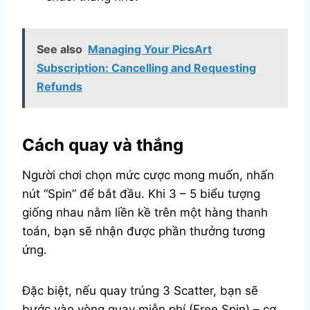
See also
Managing Your PicsArt
Subscription: Cancelling and Requesting
Refunds
Cách quay và thắng
Người chơi chọn mức cược mong muốn, nhấn
nút “Spin” để bắt đầu. Khi 3 – 5 biểu tượng
giống nhau nằm liền kề trên một hàng thanh
toán, bạn sẽ nhận được phần thưởng tương
ứng.
Đặc biệt, nếu quay trúng 3 Scatter, bạn sẽ
bước vào vòng quay miễn phí (Free Spin) – cơ