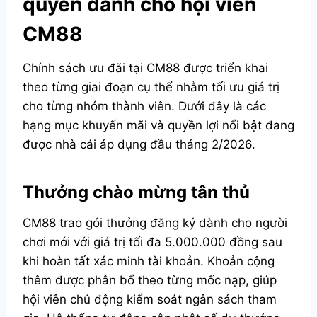
quyền dành cho hội viên
CM88
Chính sách ưu đãi tại CM88 được triển khai
theo từng giai đoạn cụ thể nhằm tối ưu giá trị
cho từng nhóm thành viên. Dưới đây là các
hạng mục khuyến mãi và quyền lợi nổi bật đang
được nhà cái áp dụng đầu tháng 2/2026.
Thưởng chào mừng tân thủ
CM88 trao gói thưởng đăng ký dành cho người
chơi mới với giá trị tối đa 5.000.000 đồng sau
khi hoàn tất xác minh tài khoản. Khoản cộng
thêm được phân bổ theo từng mốc nạp, giúp
hội viên chủ động kiểm soát ngân sách tham