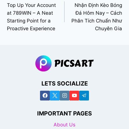
Top Up Your Account
Nhận Định Kèo Bóng
navigation
at 789WIN – A Neat
Đá Hôm Nay – Cách
Starting Point for a
Phân Tích Chuẩn Như
Proactive Experience
Chuyên Gia
LETS SOCIALIZE
IMPORTANT PAGES
About Us