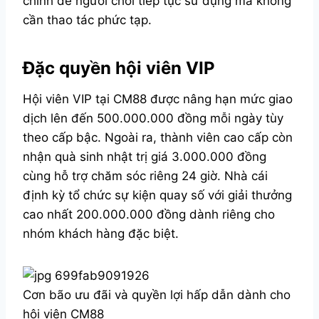
chính để người chơi tiếp tục sử dụng mà không
cần thao tác phức tạp.
Đặc quyền hội viên VIP
Hội viên VIP tại CM88 được nâng hạn mức giao
dịch lên đến 500.000.000 đồng mỗi ngày tùy
theo cấp bậc. Ngoài ra, thành viên cao cấp còn
nhận quà sinh nhật trị giá 3.000.000 đồng
cùng hỗ trợ chăm sóc riêng 24 giờ. Nhà cái
định kỳ tổ chức sự kiện quay số với giải thưởng
cao nhất 200.000.000 đồng dành riêng cho
nhóm khách hàng đặc biệt.
Cơn bão ưu đãi và quyền lợi hấp dẫn dành cho
hội viên CM88