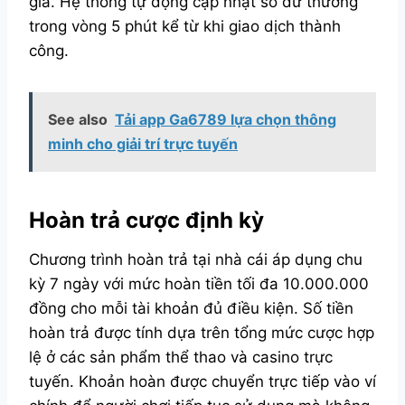
gia. Hệ thống tự động cập nhật số dư thưởng
trong vòng 5 phút kể từ khi giao dịch thành
công.
See also
Tải app Ga6789 lựa chọn thông
minh cho giải trí trực tuyến
Hoàn trả cược định kỳ
Chương trình hoàn trả tại nhà cái áp dụng chu
kỳ 7 ngày với mức hoàn tiền tối đa 10.000.000
đồng cho mỗi tài khoản đủ điều kiện. Số tiền
hoàn trả được tính dựa trên tổng mức cược hợp
lệ ở các sản phẩm thể thao và casino trực
tuyến. Khoản hoàn được chuyển trực tiếp vào ví