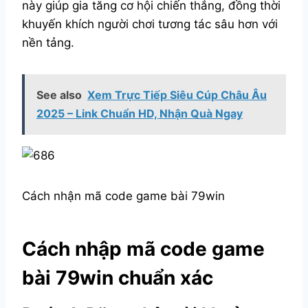
này giúp gia tăng cơ hội chiến thắng, đồng thời
khuyến khích người chơi tương tác sâu hơn với
nền tảng.
See also
Xem Trực Tiếp Siêu Cúp Châu Âu
2025 – Link Chuẩn HD, Nhận Quà Ngay
Cách nhận mã code game bài 79win
Cách nhập mã code game
bài 79win chuẩn xác