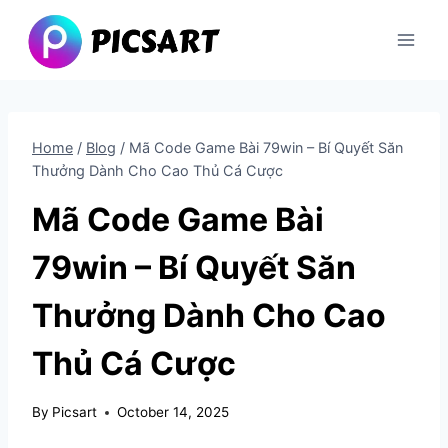
Skip
to
content
Home
/
Blog
/
Mã Code Game Bài 79win – Bí Quyết Săn
Thưởng Dành Cho Cao Thủ Cá Cược
Mã Code Game Bài
79win – Bí Quyết Săn
Thưởng Dành Cho Cao
Thủ Cá Cược
By
Picsart
October 14, 2025