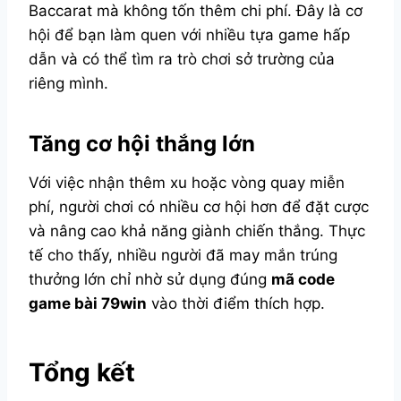
Baccarat mà không tốn thêm chi phí. Đây là cơ
hội để bạn làm quen với nhiều tựa game hấp
dẫn và có thể tìm ra trò chơi sở trường của
riêng mình.
Tăng cơ hội thắng lớn
Với việc nhận thêm xu hoặc vòng quay miễn
phí, người chơi có nhiều cơ hội hơn để đặt cược
và nâng cao khả năng giành chiến thắng. Thực
tế cho thấy, nhiều người đã may mắn trúng
thưởng lớn chỉ nhờ sử dụng đúng
mã code
game bài 79win
vào thời điểm thích hợp.
Tổng kết