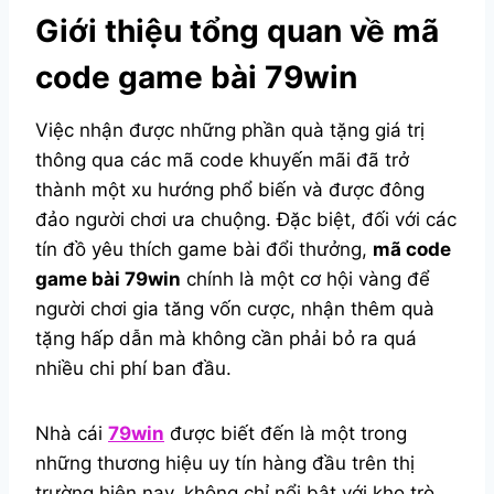
Giới thiệu tổng quan về mã
code game bài 79win
Việc nhận được những phần quà tặng giá trị
thông qua các mã code khuyến mãi đã trở
thành một xu hướng phổ biến và được đông
đảo người chơi ưa chuộng. Đặc biệt, đối với các
tín đồ yêu thích game bài đổi thưởng,
mã code
game bài 79win
chính là một cơ hội vàng để
người chơi gia tăng vốn cược, nhận thêm quà
tặng hấp dẫn mà không cần phải bỏ ra quá
nhiều chi phí ban đầu.
Nhà cái
79win
được biết đến là một trong
những thương hiệu uy tín hàng đầu trên thị
trường hiện nay, không chỉ nổi bật với kho trò