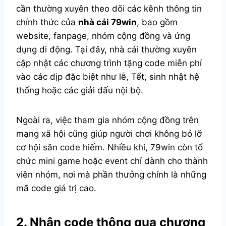
cần thường xuyên theo dõi các kênh thông tin
chính thức của
nhà cái 79win
, bao gồm
website, fanpage, nhóm cộng đồng và ứng
dụng di động. Tại đây, nhà cái thường xuyên
cập nhật các chương trình tặng code miễn phí
vào các dịp đặc biệt như lễ, Tết, sinh nhật hệ
thống hoặc các giải đấu nội bộ.
Ngoài ra, việc tham gia nhóm cộng đồng trên
mạng xã hội cũng giúp người chơi không bỏ lỡ
cơ hội săn code hiếm. Nhiều khi, 79win còn tổ
chức mini game hoặc event chỉ dành cho thành
viên nhóm, nơi mà phần thưởng chính là những
mã code giá trị cao.
2. Nhận code thông qua chương