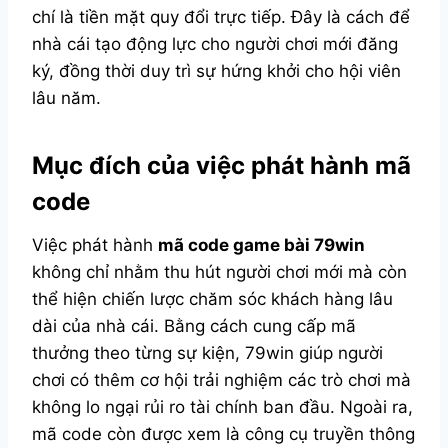
chí là tiền mặt quy đổi trực tiếp. Đây là cách để
nhà cái tạo động lực cho người chơi mới đăng
ký, đồng thời duy trì sự hứng khởi cho hội viên
lâu năm.
Mục đích của việc phát hành mã
code
Việc phát hành
mã code game bài 79win
không chỉ nhằm thu hút người chơi mới mà còn
thể hiện chiến lược chăm sóc khách hàng lâu
dài của nhà cái. Bằng cách cung cấp mã
thưởng theo từng sự kiện, 79win giúp người
chơi có thêm cơ hội trải nghiệm các trò chơi mà
không lo ngại rủi ro tài chính ban đầu. Ngoài ra,
mã code còn được xem là công cụ truyền thông