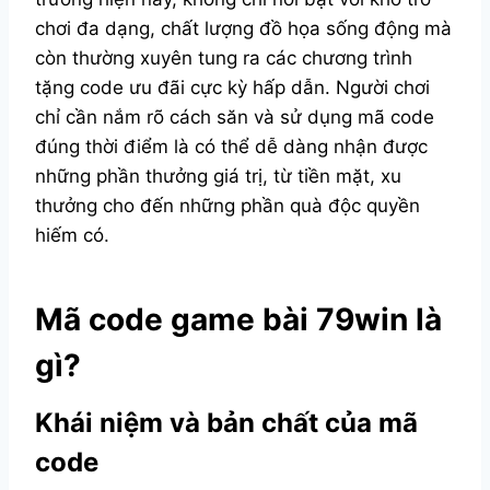
chơi đa dạng, chất lượng đồ họa sống động mà
còn thường xuyên tung ra các chương trình
tặng code ưu đãi cực kỳ hấp dẫn. Người chơi
chỉ cần nắm rõ cách săn và sử dụng mã code
đúng thời điểm là có thể dễ dàng nhận được
những phần thưởng giá trị, từ tiền mặt, xu
thưởng cho đến những phần quà độc quyền
hiếm có.
Mã code game bài 79win là
gì?
Khái niệm và bản chất của mã
code