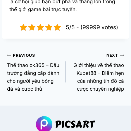
là cơ hội giúp bạn bứt phá và thắng lớn trong
thế giới game bài trực tuyến.
5/5 - (99999 votes)
Post
PREVIOUS
NEXT
Thể thao ok365 – Đấu
Giới thiệu về thể thao
navigation
trường đẳng cấp dành
Kubet88 – Điểm hẹn
cho người yêu bóng
của những tín đồ cá
đá và cược thủ
cược chuyên nghiệp