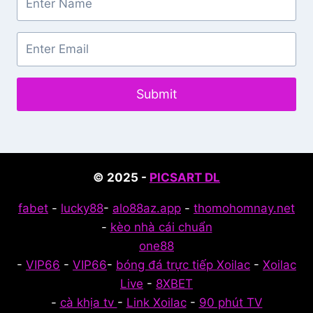
Submit
© 2025 -
PICSART DL
fabet
-
lucky88
-
alo88az.app
-
thomohomnay.net
-
kèo nhà cái chuẩn
one88
-
VIP66
-
VIP66
-
bóng đá trực tiếp Xoilac
-
Xoilac
Live
-
8XBET
-
cà khịa tv
-
Link Xoilac
-
90 phút TV