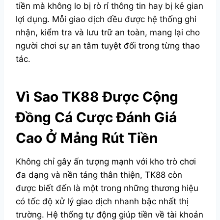
tiền mà không lo bị rò rỉ thông tin hay bị kẻ gian
lợi dụng. Mỗi giao dịch đều được hệ thống ghi
nhận, kiểm tra và lưu trữ an toàn, mang lại cho
người chơi sự an tâm tuyệt đối trong từng thao
tác.
Vì Sao TK88 Được Cộng
Đồng Cá Cược Đánh Giá
Cao Ở Mảng Rút Tiền
Không chỉ gây ấn tượng mạnh với kho trò chơi
đa dạng và nền tảng thân thiện, TK88 còn
được biết đến là một trong những thương hiệu
có tốc độ xử lý giao dịch nhanh bậc nhất thị
trường. Hệ thống tự động giúp tiền về tài khoản