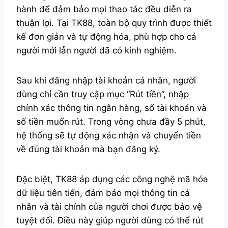
hành để đảm bảo mọi thao tác đều diễn ra
thuận lợi. Tại TK88, toàn bộ quy trình được thiết
kế đơn giản và tự động hóa, phù hợp cho cả
người mới lẫn người đã có kinh nghiệm.
Sau khi đăng nhập tài khoản cá nhân, người
dùng chỉ cần truy cập mục “Rút tiền”, nhập
chính xác thông tin ngân hàng, số tài khoản và
số tiền muốn rút. Trong vòng chưa đầy 5 phút,
hệ thống sẽ tự động xác nhận và chuyển tiền
về đúng tài khoản mà bạn đăng ký.
Đặc biệt, TK88 áp dụng các công nghệ mã hóa
dữ liệu tiên tiến, đảm bảo mọi thông tin cá
nhân và tài chính của người chơi được bảo vệ
tuyệt đối. Điều này giúp người dùng có thể rút