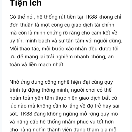
Tiện Ích
Có thể nói, hệ thống rút tiền tại TK88 không chỉ
đơn thuần là một công cụ giao dịch tài chính
mà còn là minh chứng rõ ràng cho cam kết về
uy tín, minh bạch và sự tận tâm với người dùng.
Mỗi thao tác, mỗi bước xác nhận đều được tối
ưu để mang lại trải nghiệm nhanh chóng, an
toàn và liền mạch nhất.
Nhờ ứng dụng công nghệ hiện đại cùng quy
trình tự động thông minh, người chơi có thể
hoàn toàn yên tâm thực hiện giao dịch bất cứ
lúc nào mà không cần lo lắng về độ trễ hay sai
sót. TK88 đang không ngừng mở rộng quy mô
và nâng cấp hệ thống nhằm phục vụ tốt hơn
cho hàng nghìn thành viên đang tham gia mỗi