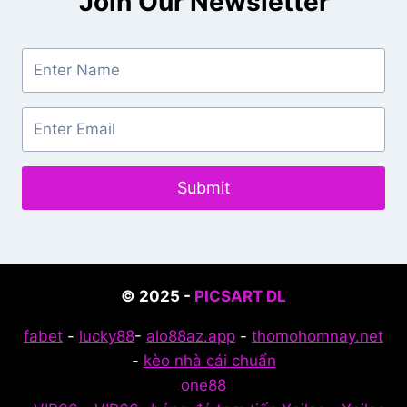
Join Our Newsletter
Submit
© 2025 -
PICSART DL
fabet
-
lucky88
-
alo88az.app
-
thomohomnay.net
-
kèo nhà cái chuẩn
one88