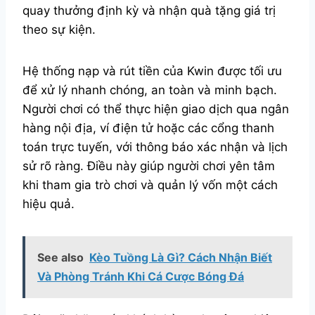
quay thưởng định kỳ và nhận quà tặng giá trị
theo sự kiện.
Hệ thống nạp và rút tiền của Kwin được tối ưu
để xử lý nhanh chóng, an toàn và minh bạch.
Người chơi có thể thực hiện giao dịch qua ngân
hàng nội địa, ví điện tử hoặc các cổng thanh
toán trực tuyến, với thông báo xác nhận và lịch
sử rõ ràng. Điều này giúp người chơi yên tâm
khi tham gia trò chơi và quản lý vốn một cách
hiệu quả.
See also
Kèo Tuồng Là Gì? Cách Nhận Biết
Và Phòng Tránh Khi Cá Cược Bóng Đá