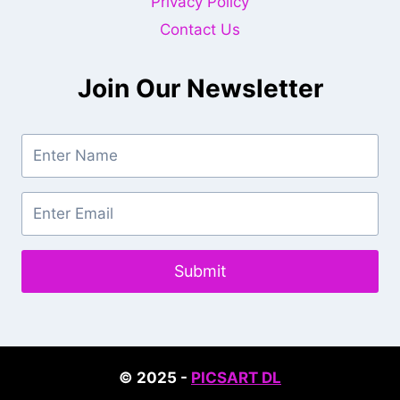
Privacy Policy
Contact Us
Join Our Newsletter
Submit
© 2025 -
PICSART DL