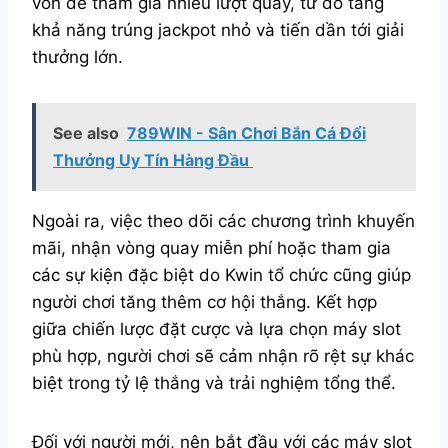
vốn để tham gia nhiều lượt quay, từ đó tăng
khả năng trúng jackpot nhỏ và tiến dần tới giải
thưởng lớn.
See also
789WIN - Sân Chơi Bắn Cá Đổi
Thưởng Uy Tín Hàng Đầu
Ngoài ra, việc theo dõi các chương trình khuyến
mãi, nhận vòng quay miễn phí hoặc tham gia
các sự kiện đặc biệt do Kwin tổ chức cũng giúp
người chơi tăng thêm cơ hội thắng. Kết hợp
giữa chiến lược đặt cược và lựa chọn máy slot
phù hợp, người chơi sẽ cảm nhận rõ rệt sự khác
biệt trong tỷ lệ thắng và trải nghiệm tổng thể.
Đối với người mới, nên bắt đầu với các máy slot