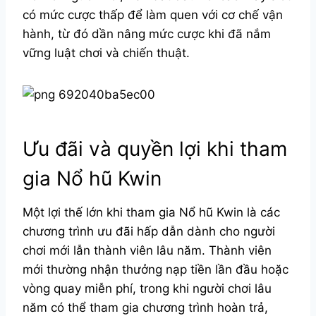
có mức cược thấp để làm quen với cơ chế vận
hành, từ đó dần nâng mức cược khi đã nắm
vững luật chơi và chiến thuật.
Ưu đãi và quyền lợi khi tham
gia Nổ hũ Kwin
Một lợi thế lớn khi tham gia Nổ hũ Kwin là các
chương trình ưu đãi hấp dẫn dành cho người
chơi mới lẫn thành viên lâu năm. Thành viên
mới thường nhận thưởng nạp tiền lần đầu hoặc
vòng quay miễn phí, trong khi người chơi lâu
năm có thể tham gia chương trình hoàn trả,