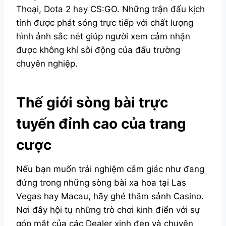
Thoại, Dota 2 hay CS:GO. Những trận đấu kịch
tính được phát sóng trực tiếp với chất lượng
hình ảnh sắc nét giúp người xem cảm nhận
được không khí sôi động của đấu trường
chuyên nghiệp.
Thế giới sòng bài trực
tuyến đỉnh cao của trang
cược
Nếu bạn muốn trải nghiệm cảm giác như đang
đứng trong những sòng bài xa hoa tại Las
Vegas hay Macau, hãy ghé thăm sảnh Casino.
Nơi đây hội tụ những trò chơi kinh điển với sự
góp mặt của các Dealer xinh đẹp và chuyên