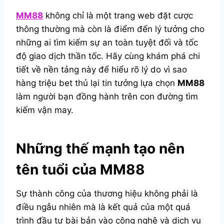
MM88
không chỉ là một trang web đặt cược
thông thường mà còn là điểm đến lý tưởng cho
những ai tìm kiếm sự an toàn tuyệt đối và tốc
độ giao dịch thần tốc. Hãy cùng khám phá chi
tiết về nền tảng này để hiểu rõ lý do vì sao
hàng triệu bet thủ lại tin tưởng lựa chọn
MM88
làm người bạn đồng hành trên con đường tìm
kiếm vận may.
Những thế mạnh tạo nên
tên tuổi của MM88
Sự thành công của thương hiệu không phải là
điều ngẫu nhiên mà là kết quả của một quá
trình đầu tư bài bản vào công nghệ và dịch vụ