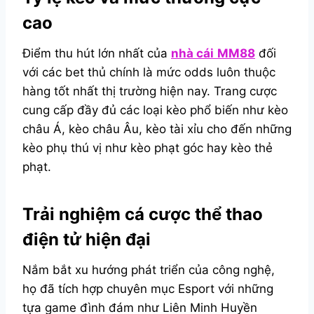
cao
Điểm thu hút lớn nhất của
nhà cái
MM88
đối
với các bet thủ chính là mức odds luôn thuộc
hàng tốt nhất thị trường hiện nay. Trang cược
cung cấp đầy đủ các loại kèo phổ biến như kèo
châu Á, kèo châu Âu, kèo tài xỉu cho đến những
kèo phụ thú vị như kèo phạt góc hay kèo thẻ
phạt.
Trải nghiệm cá cược thể thao
điện tử hiện đại
Nắm bắt xu hướng phát triển của công nghệ,
họ đã tích hợp chuyên mục Esport với những
tựa game đình đám như Liên Minh Huyền