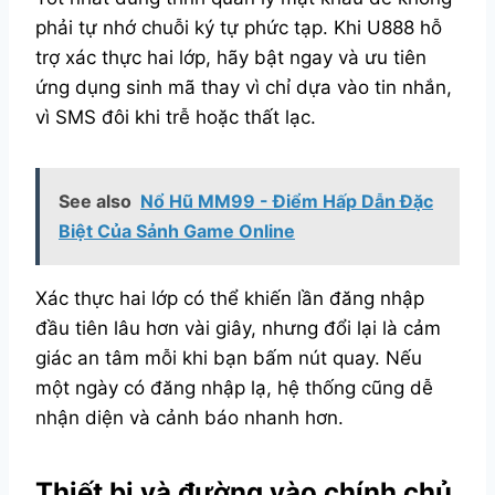
phải tự nhớ chuỗi ký tự phức tạp. Khi U888 hỗ
trợ xác thực hai lớp, hãy bật ngay và ưu tiên
ứng dụng sinh mã thay vì chỉ dựa vào tin nhắn,
vì SMS đôi khi trễ hoặc thất lạc.
See also
Nổ Hũ MM99 - Điểm Hấp Dẫn Đặc
Biệt Của Sảnh Game Online
Xác thực hai lớp có thể khiến lần đăng nhập
đầu tiên lâu hơn vài giây, nhưng đổi lại là cảm
giác an tâm mỗi khi bạn bấm nút quay. Nếu
một ngày có đăng nhập lạ, hệ thống cũng dễ
nhận diện và cảnh báo nhanh hơn.
Thiết bị và đường vào chính chủ