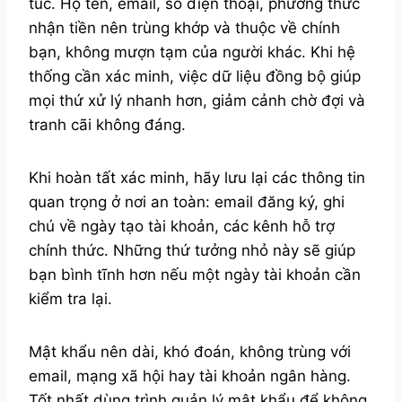
túc. Họ tên, email, số điện thoại, phương thức
nhận tiền nên trùng khớp và thuộc về chính
bạn, không mượn tạm của người khác. Khi hệ
thống cần xác minh, việc dữ liệu đồng bộ giúp
mọi thứ xử lý nhanh hơn, giảm cảnh chờ đợi và
tranh cãi không đáng.
Khi hoàn tất xác minh, hãy lưu lại các thông tin
quan trọng ở nơi an toàn: email đăng ký, ghi
chú về ngày tạo tài khoản, các kênh hỗ trợ
chính thức. Những thứ tưởng nhỏ này sẽ giúp
bạn bình tĩnh hơn nếu một ngày tài khoản cần
kiểm tra lại.
Mật khẩu nên dài, khó đoán, không trùng với
email, mạng xã hội hay tài khoản ngân hàng.
Tốt nhất dùng trình quản lý mật khẩu để không