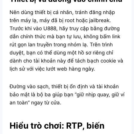
Nên dùng thiết bị cá nhân, tránh đăng nhập
trên máy lạ, máy đã bị root hoặc jailbreak.
Trước khi vào U888, hãy truy cập bằng đường
dẫn chính thức mà bạn tự lưu, không bấm link
rút gọn lan truyền trong nhóm lạ. Trên trình
duyệt, bạn có thể dùng một hồ sơ riêng chỉ
dành cho tài khoản này để tách bạch cookie và
lịch sử với việc lướt web hàng ngày.
Đường vào sạch, thiết bị ổn định và tài khoản
bảo mật là bộ ba giúp bạn “giữ nhịp quay, giữ ví
an toàn” ngay từ cửa.
Hiểu trò chơi: RTP, biến