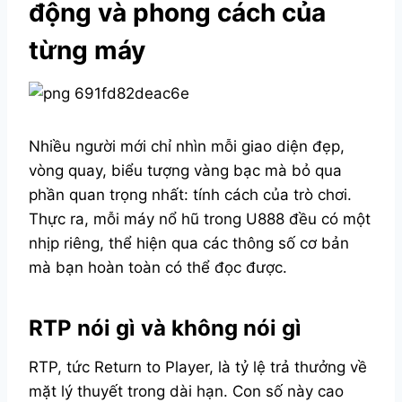
động và phong cách của
từng máy
Nhiều người mới chỉ nhìn mỗi giao diện đẹp,
vòng quay, biểu tượng vàng bạc mà bỏ qua
phần quan trọng nhất: tính cách của trò chơi.
Thực ra, mỗi máy nổ hũ trong U888 đều có một
nhịp riêng, thể hiện qua các thông số cơ bản
mà bạn hoàn toàn có thể đọc được.
RTP nói gì và không nói gì
RTP, tức Return to Player, là tỷ lệ trả thưởng về
mặt lý thuyết trong dài hạn. Con số này cao