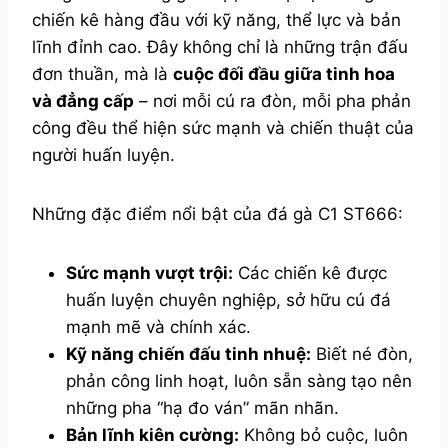
chiến kê hàng đầu với kỹ năng, thể lực và bản
lĩnh đỉnh cao. Đây không chỉ là những trận đấu
đơn thuần, mà là
cuộc đối đầu giữa tinh hoa
và đẳng cấp
– nơi mỗi cú ra đòn, mỗi pha phản
công đều thể hiện sức mạnh và chiến thuật của
người huấn luyện.
Những đặc điểm nổi bật của đá gà C1 ST666:
Sức mạnh vượt trội:
Các chiến kê được
huấn luyện chuyên nghiệp, sở hữu cú đá
mạnh mẽ và chính xác.
Kỹ năng chiến đấu tinh nhuệ:
Biết né đòn,
phản công linh hoạt, luôn sẵn sàng tạo nên
những pha “hạ đo ván” mãn nhãn.
Bản lĩnh kiên cường:
Không bỏ cuộc, luôn