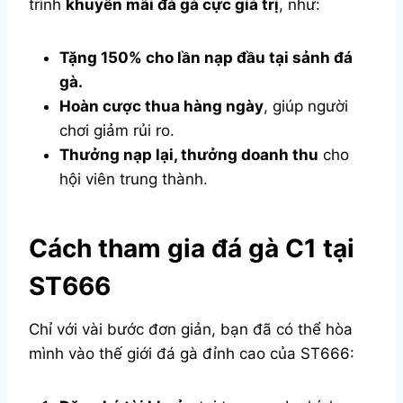
trình
khuyến mãi đá gà cực giá trị
, như:
Tặng 150% cho lần nạp đầu tại sảnh đá
gà.
Hoàn cược thua hàng ngày
, giúp người
chơi giảm rủi ro.
Thưởng nạp lại, thưởng doanh thu
cho
hội viên trung thành.
Cách tham gia đá gà C1 tại
ST666
Chỉ với vài bước đơn giản, bạn đã có thể hòa
mình vào thế giới đá gà đỉnh cao của ST666: