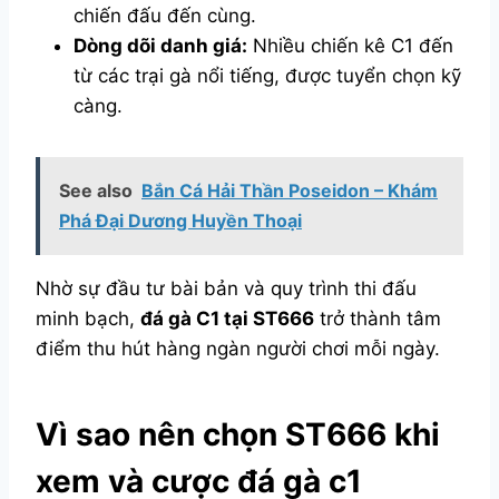
chiến đấu đến cùng.
Dòng dõi danh giá:
Nhiều chiến kê C1 đến
từ các trại gà nổi tiếng, được tuyển chọn kỹ
càng.
See also
Bắn Cá Hải Thần Poseidon – Khám
Phá Đại Dương Huyền Thoại
Nhờ sự đầu tư bài bản và quy trình thi đấu
minh bạch,
đá gà C1 tại ST666
trở thành tâm
điểm thu hút hàng ngàn người chơi mỗi ngày.
Vì sao nên chọn ST666 khi
xem và cược đá gà c1