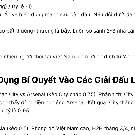
) / (tỷ lệ -1).
âu Á live biến động mạnh sau bàn đầu. Nếu đội dưới dẫn
o bất thường) thường là bẫy. Luôn so sánh 2-3 nhà cái,
p nhiều người chơi tại Việt Nam kiếm lời ổn định từ Wo
Dụng Bí Quyết Vào Các Giải Đấu 
n City vs Arsenal (kèo City chấp 0.75). Phân tích: City
ho thấy dòng tiền nghiêng Arsenal. Kết quả: City thắng
i tỷ lệ 0.95.
a (kèo 0.5). Phong độ Việt Nam cao, H2H thắng 3/4, nh