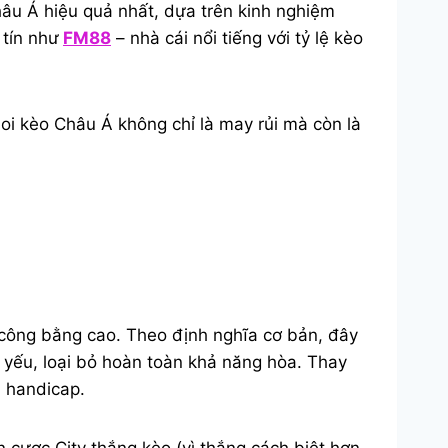
hâu Á hiệu quả nhất, dựa trên kinh nghiệm
 tín như
FM88
– nhà cái nổi tiếng với tỷ lệ kèo
oi kèo Châu Á không chỉ là may rủi mà còn là
 công bằng cao. Theo định nghĩa cơ bản, đây
i yếu, loại bỏ hoàn toàn khả năng hòa. Thay
i handicap.