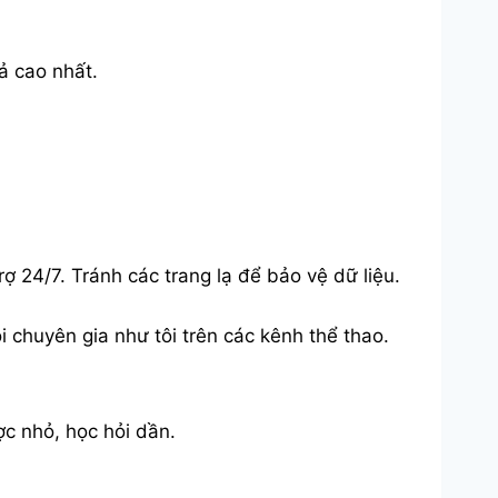
ả cao nhất.
ợ 24/7. Tránh các trang lạ để bảo vệ dữ liệu.
chuyên gia như tôi trên các kênh thể thao.
ợc nhỏ, học hỏi dần.