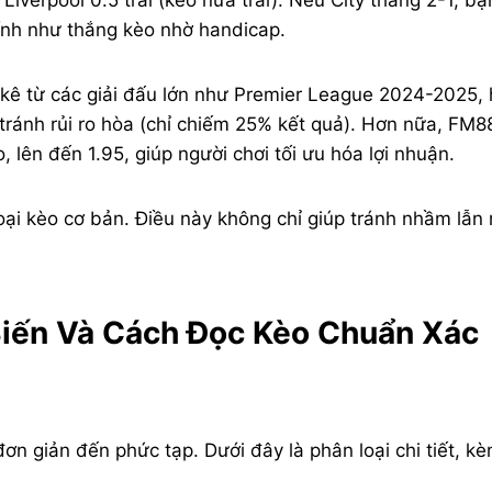
iverpool 0.5 trái (kèo nửa trái). Nếu City thắng 2-1, bạ
 tính như thắng kèo nhờ handicap.
 kê từ các giải đấu lớn như Premier League 2024-2025, 
 tránh rủi ro hòa (chỉ chiếm 25% kết quả). Hơn nữa, FM
, lên đến 1.95, giúp người chơi tối ưu hóa lợi nhuận.
oại kèo cơ bản. Điều này không chỉ giúp tránh nhầm lẫ
Biến Và Cách Đọc Kèo Chuẩn Xác
n giản đến phức tạp. Dưới đây là phân loại chi tiết, kè