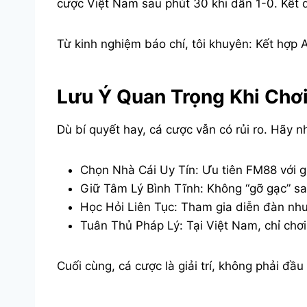
cược Việt Nam sau phút 30 khi dẫn 1-0. Kết q
Từ kinh nghiệm báo chí, tôi khuyên: Kết hợp A
Lưu Ý Quan Trọng Khi Chơi
Dù bí quyết hay, cá cược vẫn có rủi ro. Hãy n
Chọn Nhà Cái Uy Tín: Ưu tiên FM88 với gi
Giữ Tâm Lý Bình Tĩnh: Không “gỡ gạc” sa
Học Hỏi Liên Tục: Tham gia diễn đàn như
Tuân Thủ Pháp Lý: Tại Việt Nam, chỉ chơ
Cuối cùng, cá cược là giải trí, không phải đ