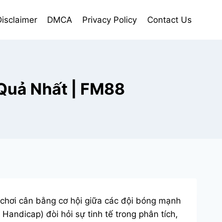
isclaimer
DMCA
Privacy Policy
Contact Us
 Quả Nhất | FM88
i chơi cân bằng cơ hội giữa các đội bóng mạnh
andicap) đòi hỏi sự tinh tế trong phân tích,