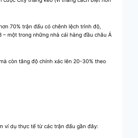
n cược City thắng kèo (vì thắng cách biệt hơn
hơn 70% trận đấu có chênh lệch trình độ,
88 – một trong những nhà cái hàng đầu châu Á
n mà còn tăng độ chính xác lên 20-30% theo
m ví dụ thực tế từ các trận đấu gần đây: