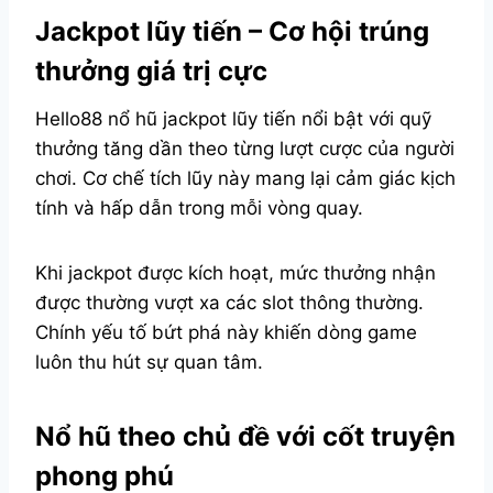
Jackpot lũy tiến – Cơ hội trúng
thưởng giá trị cực
Hello88 nổ hũ jackpot lũy tiến nổi bật với quỹ
thưởng tăng dần theo từng lượt cược của người
chơi. Cơ chế tích lũy này mang lại cảm giác kịch
tính và hấp dẫn trong mỗi vòng quay.
Khi jackpot được kích hoạt, mức thưởng nhận
được thường vượt xa các slot thông thường.
Chính yếu tố bứt phá này khiến dòng game
luôn thu hút sự quan tâm.
Nổ hũ theo chủ đề với cốt truyện
phong phú