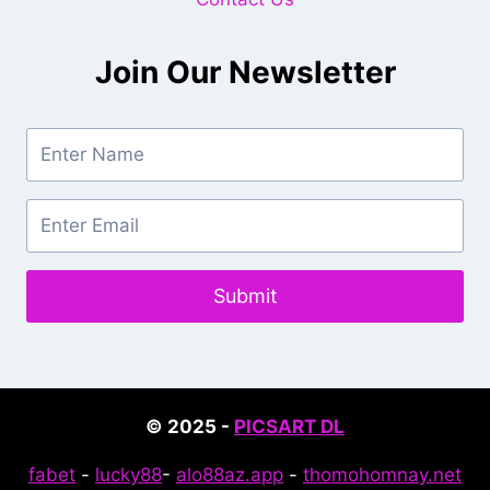
Join Our Newsletter
Submit
© 2025 -
PICSART DL
fabet
-
lucky88
-
alo88az.app
-
thomohomnay.net