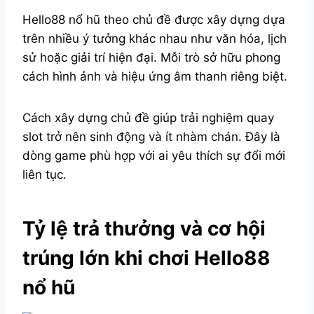
Hello88 nổ hũ theo chủ đề được xây dựng dựa
trên nhiều ý tưởng khác nhau như văn hóa, lịch
sử hoặc giải trí hiện đại. Mỗi trò sở hữu phong
cách hình ảnh và hiệu ứng âm thanh riêng biệt.
Cách xây dựng chủ đề giúp trải nghiệm quay
slot trở nên sinh động và ít nhàm chán. Đây là
dòng game phù hợp với ai yêu thích sự đổi mới
liên tục.
Tỷ lệ trả thưởng và cơ hội
trúng lớn khi chơi Hello88
nổ hũ