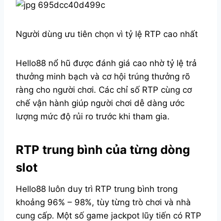
Người dùng ưu tiên chọn vì tỷ lệ RTP cao nhất
Hello88 nổ hũ được đánh giá cao nhờ tỷ lệ trả
thưởng minh bạch và cơ hội trúng thưởng rõ
ràng cho người chơi. Các chỉ số RTP cùng cơ
chế vận hành giúp người chơi dễ dàng ước
lượng mức độ rủi ro trước khi tham gia.
RTP trung bình của từng dòng
slot
Hello88 luôn duy trì RTP trung bình trong
khoảng 96% – 98%, tùy từng trò chơi và nhà
cung cấp. Một số game jackpot lũy tiến có RTP