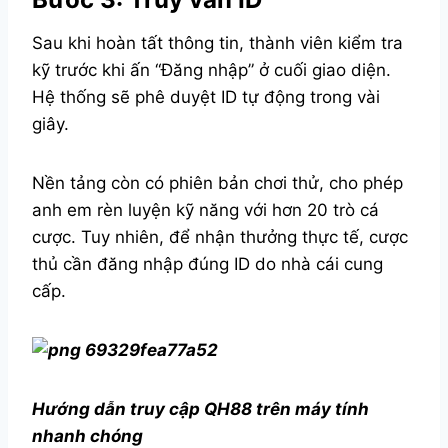
Sau khi hoàn tất thông tin, thành viên kiểm tra
kỹ trước khi ấn “Đăng nhập” ở cuối giao diện.
Hệ thống sẽ phê duyệt ID tự động trong vài
giây.
Nền tảng còn có phiên bản chơi thử, cho phép
anh em rèn luyện kỹ năng với hơn 20 trò cá
cược. Tuy nhiên, để nhận thưởng thực tế, cược
thủ cần đăng nhập đúng ID do nhà cái cung
cấp.
Hướng dẫn truy cập QH88 trên máy tính
nhanh chóng