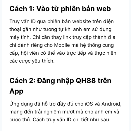
Cách 1: Vào từ phiên bản web
Truy vấn ID qua phiên bản website trên điện
thoại gần như tương tự khi anh em sử dụng
máy tính. Chỉ cần thay link truy cập thành địa
chỉ dành riêng cho Mobile mà hệ thống cung
cấp, hội viên có thể vào trực tiếp và thực hiện
các cược yêu thích.
Cách 2: Đăng nhập QH88 trên
App
Ứng dụng đã hỗ trợ đầy đủ cho iOS và Android,
mang đến trải nghiệm mượt mà cho anh em và
cược thủ. Cách truy vấn ID chi tiết như sau: