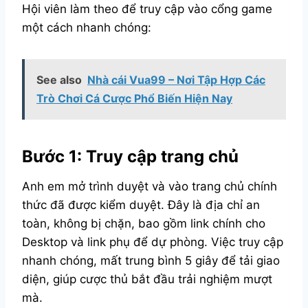
Hội viên làm theo để truy cập vào cổng game
một cách nhanh chóng:
See also
Nhà cái Vua99 – Nơi Tập Hợp Các
Trò Chơi Cá Cược Phổ Biến Hiện Nay
Bước 1: Truy cập trang chủ
Anh em mở trình duyệt và vào trang chủ chính
thức đã được kiểm duyệt. Đây là địa chỉ an
toàn, không bị chặn, bao gồm link chính cho
Desktop và link phụ để dự phòng. Việc truy cập
nhanh chóng, mất trung bình 5 giây để tải giao
diện, giúp cược thủ bắt đầu trải nghiệm mượt
mà.