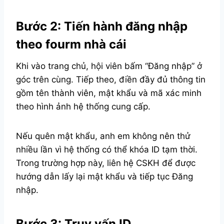
Bước 2: Tiến hành đăng nhập
theo fourm nhà cái
Khi vào trang chủ, hội viên bấm “Đăng nhập” ở
góc trên cùng. Tiếp theo, điền đầy đủ thông tin
gồm tên thành viên, mật khẩu và mã xác minh
theo hình ảnh hệ thống cung cấp.
Nếu quên mật khẩu, anh em không nên thử
nhiều lần vì hệ thống có thể khóa ID tạm thời.
Trong trường hợp này, liên hệ CSKH để được
hướng dẫn lấy lại mật khẩu và tiếp tục Đăng
nhập.
Bước 3: Truy vấn ID