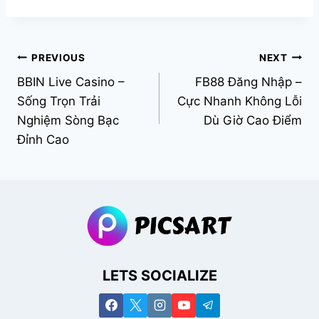
Post
PREVIOUS
NEXT
BBIN Live Casino –
FB88 Đăng Nhập –
navigation
Sống Trọn Trải
Cực Nhanh Không Lỗi
Nghiệm Sòng Bạc
Dù Giờ Cao Điểm
Đỉnh Cao
LETS SOCIALIZE