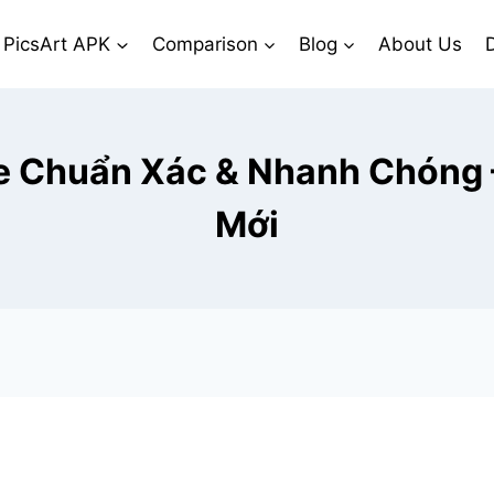
PicsArt APK
Comparison
Blog
About Us
D
ne Chuẩn Xác & Nhanh Chóng 
Mới