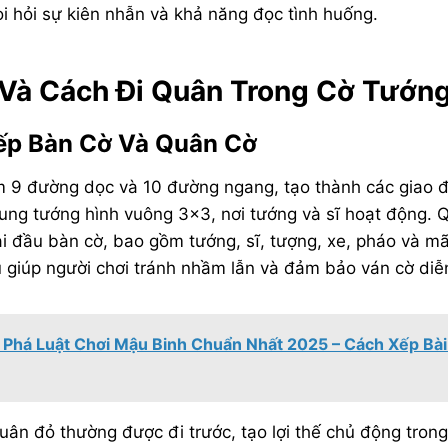
đòi hỏi sự kiên nhẫn và khả năng đọc tình huống.
 Và Cách Đi Quân Trong Cờ Tướn
ếp Bàn Cờ Và Quân Cờ
 9 đường dọc và 10 đường ngang, tạo thành các giao 
ung tướng hình vuông 3×3, nơi tướng và sĩ hoạt động. 
i đầu bàn cờ, bao gồm tướng, sĩ, tượng, xe, pháo và mã
 giúp người chơi tránh nhầm lẫn và đảm bảo ván cờ diễn
Phá Luật Chơi Mậu Binh Chuẩn Nhất 2025 – Cách Xếp Bài
ân đỏ thường được đi trước, tạo lợi thế chủ động trong