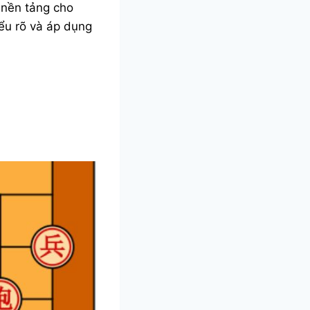
 nền tảng cho
iểu rõ và áp dụng