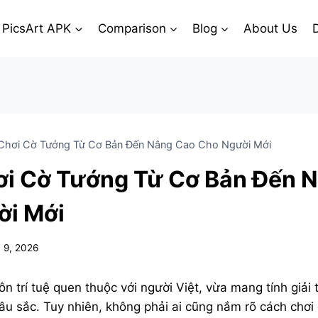
PicsArt APK
Comparison
Blog
About Us
D
Chơi Cờ Tướng Từ Cơ Bản Đến Nâng Cao Cho Người Mới
i Cờ Tướng Từ Cơ Bản Đến 
ời Mới
 9, 2026
n trí tuệ quen thuộc với người Việt, vừa mang tính giải t
âu sắc. Tuy nhiên, không phải ai cũng nắm rõ cách chơi