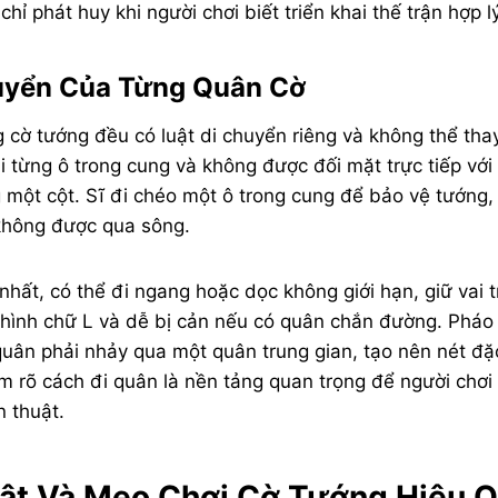
 chỉ phát huy khi người chơi biết triển khai thế trận hợp lý
uyển Của Từng Quân Cờ
 cờ tướng đều có luật di chuyển riêng và không thể tha
 từng ô trong cung và không được đối mặt trực tiếp với
một cột. Sĩ đi chéo một ô trong cung để bảo vệ tướng, 
 không được qua sông.
hất, có thể đi ngang hoặc dọc không giới hạn, giữ vai t
 hình chữ L và dễ bị cản nếu có quân chắn đường. Pháo
uân phải nhảy qua một quân trung gian, tạo nên nét đặc
m rõ cách đi quân là nền tảng quan trọng để người chơi
 thuật.
ật Và Mẹo Chơi Cờ Tướng Hiệu 