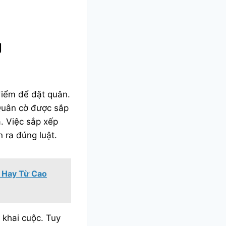
g
điểm để đặt quân.
Quân cờ được sắp
. Việc sắp xếp
 ra đúng luật.
 Hay Từ Cao
 khai cuộc. Tuy