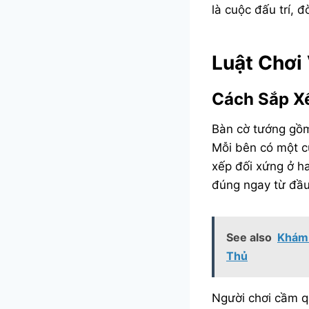
là cuộc đấu trí, 
Luật Chơi
Cách Sắp X
Bàn cờ tướng gồm
Mỗi bên có một c
xếp đối xứng ở ha
đúng ngay từ đầu
See also
Khám 
Thủ
Người chơi cầm qu