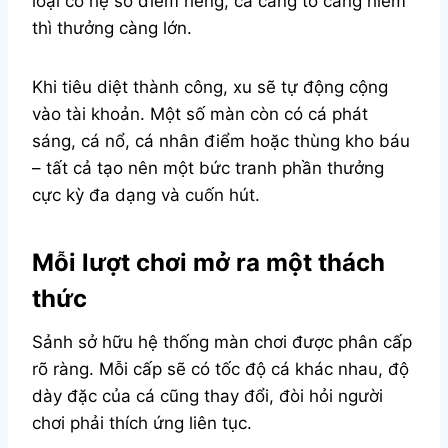
loại có hệ số điểm riêng, cá càng to càng hiếm
thì thưởng càng lớn.
Khi tiêu diệt thành công, xu sẽ tự động cộng
vào tài khoản. Một số màn còn có cá phát
sáng, cá nổ, cá nhân điểm hoặc thùng kho báu
– tất cả tạo nên một bức tranh phần thưởng
cực kỳ đa dạng và cuốn hút.
Mỗi lượt chơi mở ra một thách
thức
Sảnh sở hữu hệ thống màn chơi được phân cấp
rõ ràng. Mỗi cấp sẽ có tốc độ cá khác nhau, độ
dày đặc của cá cũng thay đổi, đòi hỏi người
chơi phải thích ứng liên tục.