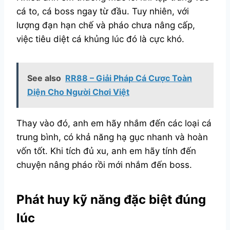
cá to, cá boss ngay từ đầu. Tuy nhiên, với
lượng đạn hạn chế và pháo chưa nâng cấp,
việc tiêu diệt cá khủng lúc đó là cực khó.
See also
RR88 – Giải Pháp Cá Cược Toàn
Diện Cho Người Chơi Việt
Thay vào đó, anh em hãy nhắm đến các loại cá
trung bình, có khả năng hạ gục nhanh và hoàn
vốn tốt. Khi tích đủ xu, anh em hãy tính đến
chuyện nâng pháo rồi mới nhắm đến boss.
Phát huy kỹ năng đặc biệt đúng
lúc