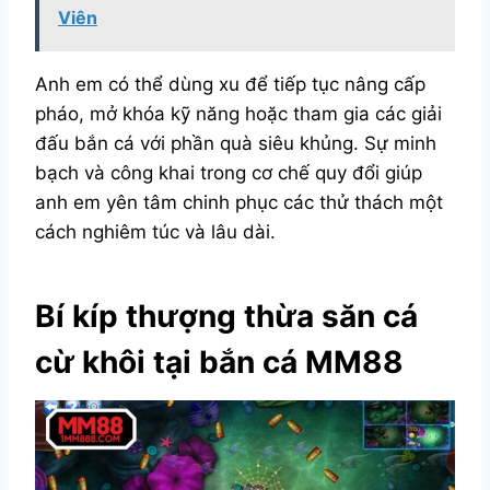
Viên
Anh em có thể dùng xu để tiếp tục nâng cấp
pháo, mở khóa kỹ năng hoặc tham gia các giải
đấu bắn cá với phần quà siêu khủng. Sự minh
bạch và công khai trong cơ chế quy đổi giúp
anh em yên tâm chinh phục các thử thách một
cách nghiêm túc và lâu dài.
Bí kíp thượng thừa săn cá
cừ khôi tại bắn cá MM88