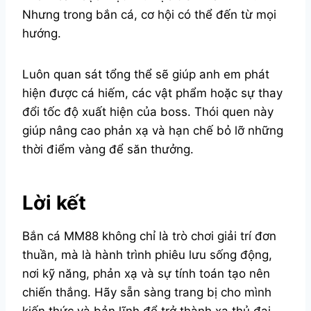
Nhưng trong bắn cá, cơ hội có thể đến từ mọi
hướng.
Luôn quan sát tổng thể sẽ giúp anh em phát
hiện được cá hiếm, các vật phẩm hoặc sự thay
đổi tốc độ xuất hiện của boss. Thói quen này
giúp nâng cao phản xạ và hạn chế bỏ lỡ những
thời điểm vàng để săn thưởng.
Lời kết
Bắn cá MM88 không chỉ là trò chơi giải trí đơn
thuần, mà là hành trình phiêu lưu sống động,
nơi kỹ năng, phản xạ và sự tính toán tạo nên
chiến thắng. Hãy sẵn sàng trang bị cho mình