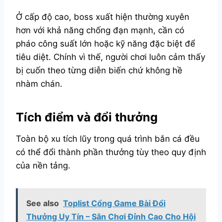
Ở cấp độ cao, boss xuất hiện thường xuyên
hơn với khả năng chống đạn mạnh, cần có
pháo công suất lớn hoặc kỹ năng đặc biệt để
tiêu diệt. Chính vì thế, người chơi luôn cảm thấy
bị cuốn theo từng diễn biến chứ không hề
nhàm chán.
Tích điểm và đổi thưởng
Toàn bộ xu tích lũy trong quá trình bắn cá đều
có thể đổi thành phần thưởng tùy theo quy định
của nền tảng.
See also
Toplist Cổng Game Bài Đổi
Thưởng Uy Tín – Sân Chơi Đỉnh Cao Cho Hội