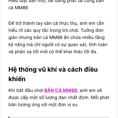
Hiểu luật săn mồi, dễ dàng phát tài cùng bắn
cá MM88
Để trở thành tay săn cá thực thụ, anh em cần
hiểu rõ các quy tắc trong trò chơi. Tưởng đơn
giản nhưng bắn cá MM88 ẩn chứa nhiều tầng
kỹ năng mà chỉ người có sự quan sát, tính toán
và phản xạ tốt mới có thể khai thác tối đa.
Hệ thống vũ khí và cách điều
khiển
Khi bắt đầu chơi
BẮN CÁ MM88
, anh em sẽ
được cấp một số lượng đạn nhất định. Mỗi phát
bắn tương ứng với một đơn vị xu.