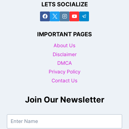
LETS SOCIALIZE
IMPORTANT PAGES
About Us
Disclaimer
DMCA
Privacy Policy
Contact Us
Join Our Newsletter