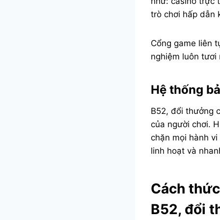
như: casino trực 
trò chơi hấp dẫn 
Cổng game liên t
nghiệm luôn tươi
Hệ thống b
B52, đổi thưởng c
của người chơi. 
chặn mọi hành vi 
linh hoạt và nhan
Cách thức 
B52, đổi 