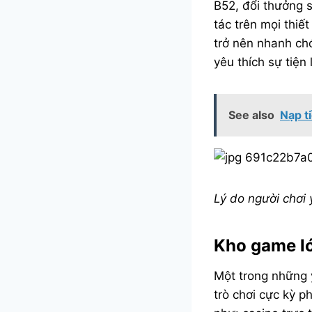
B52, đổi thưởng s
tác trên mọi thiết
trở nên nhanh ch
yêu thích sự tiện l
See also
Nạp t
Lý do người chơi 
Kho game l
Một trong những 
trò chơi cực kỳ p