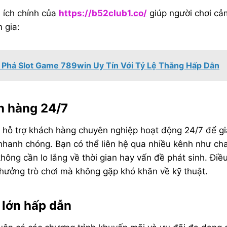
n ích chính của
https://b52club1.co/
giúp người chơi cảm
 gia:
Phá Slot Game 789win Uy Tín Với Tỷ Lệ Thắng Hấp Dẫn
h hàng 24/7
 hỗ trợ khách hàng chuyên nghiệp hoạt động 24/7 để gi
nhanh chóng. Bạn có thể liên hệ qua nhiều kênh như chat
hông cần lo lắng về thời gian hay vấn đề phát sinh. Điề
 hưởng trò chơi mà không gặp khó khăn về kỹ thuật.
lớn hấp dẫn