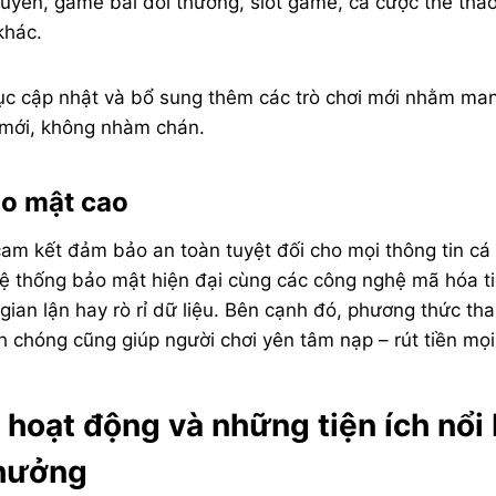
tuyến, game bài đổi thưởng, slot game, cá cược thể tha
khác.
ục cập nhật và bổ sung thêm các trò chơi mới nhằm man
 mới, không nhàm chán.
ảo mật cao
am kết đảm bảo an toàn tuyệt đối cho mọi thông tin cá 
Hệ thống bảo mật hiện đại cùng các công nghệ mã hóa ti
gian lận hay rò rỉ dữ liệu. Bên cạnh đó, phương thức th
h chóng cũng giúp người chơi yên tâm nạp – rút tiền mọi 
hoạt động và những tiện ích nổi 
thưởng