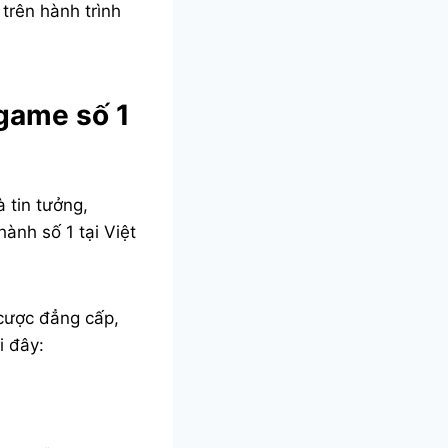
trên hành trình
 game số 1
 tin tưởng,
ành số 1 tại Việt
 cược đẳng cấp,
i đây: