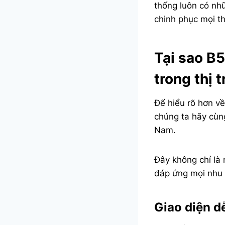
thống luôn có nhữ
chinh phục mọi t
Tại sao B
trong thị 
Để hiểu rõ hơn về
chúng ta hãy cùng
Nam.
Đây không chỉ là 
đáp ứng mọi nhu 
Giao diện d