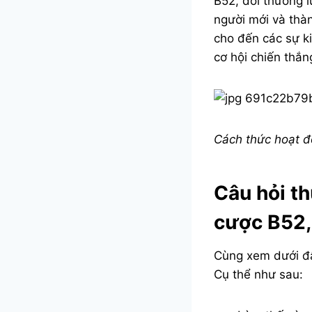
B52, đổi thưởng 
người mới và thàn
cho đến các sự ki
cơ hội chiến thắng
Cách thức hoạt đ
Câu hỏi th
cược B52,
Cùng xem dưới đâ
Cụ thể như sau: