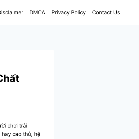
isclaimer
DMCA
Privacy Policy
Contact Us
Chất
i chơi trải
i hay cao thủ, hệ