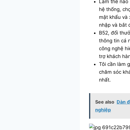
Làm thế nào 
hệ thống, chọ
mật khẩu và 
nhập và bắt 
B52, đổi thư
thông tin cá
công nghệ hi
trợ khách hà
Tôi cần làm g
chăm sóc khá
nhất.
See also
Dàn đ
nghiệp