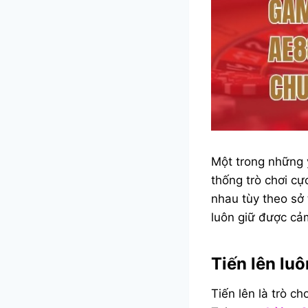
Một trong những 
thống trò chơi cự
nhau tùy theo sở 
luôn giữ được cả
Tiến lên lu
Tiến lên là trò c