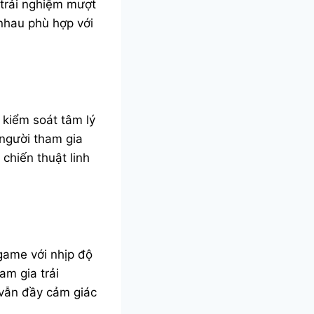
 trải nghiệm mượt
nhau phù hợp với
kiểm soát tâm lý
 người tham gia
hiến thuật linh
 game với nhịp độ
am gia trải
 vẫn đầy cảm giác