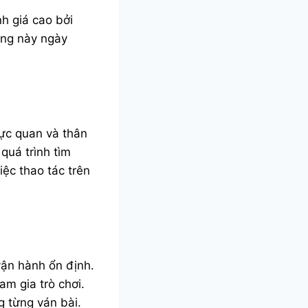
h giá cao bởi
ảng này ngày
ực quan và thân
quá trình tìm
iệc thao tác trên
vận hành ổn định.
am gia trò chơi.
g từng ván bài.