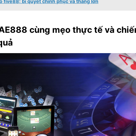
o five88: bí quyết chinh phục và thắng lớn
AE888 cùng mẹo thực tế và chiế
quả