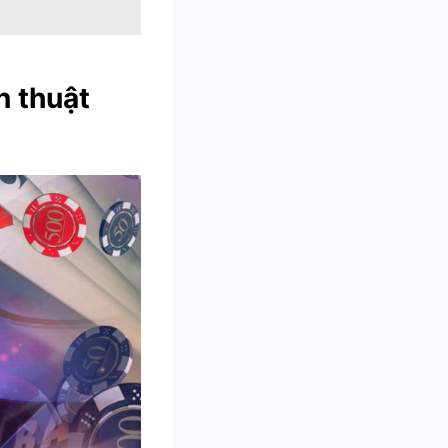
n thuật