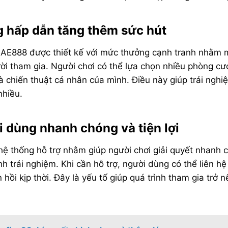
g hấp dẫn tăng thêm sức hút
ại AE888 được thiết kế với mức thưởng cạnh tranh nhằm 
ời tham gia. Người chơi có thể lựa chọn nhiều phòng cư
 chiến thuật cá nhân của mình. Điều này giúp trải nghiệm
nhiều.
i dùng nhanh chóng và tiện lợi
ệ thống hỗ trợ nhằm giúp người chơi giải quyết nhanh 
ình trải nghiệm. Khi cần hỗ trợ, người dùng có thể liên h
hồi kịp thời. Đây là yếu tố giúp quá trình tham gia trở n