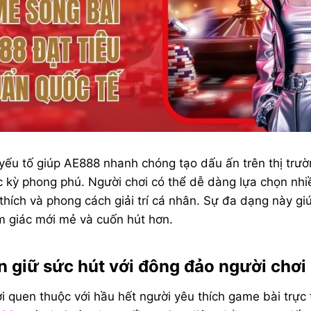
yếu tố giúp AE888 nhanh chóng tạo dấu ấn trên thị trườ
c kỳ phong phú. Người chơi có thể dễ dàng lựa chọn nhiề
thích và phong cách giải trí cá nhân. Sự đa dạng này gi
m giác mới mẻ và cuốn hút hơn.
ôn giữ sức hút với đông đảo người chơi
hơi quen thuộc với hầu hết người yêu thích game bài trực