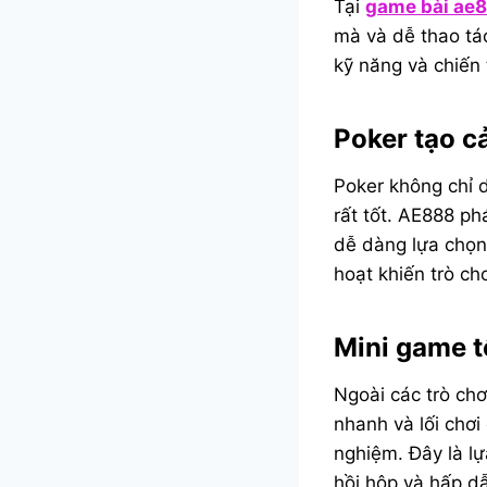
Tại
game bài ae
mà và dễ thao tá
kỹ năng và chiến
Poker tạo cả
Poker không chỉ 
rất tốt. AE888 ph
dễ dàng lựa chọn
hoạt khiến trò c
Mini game t
Ngoài các trò chơ
nhanh và lối chơi 
nghiệm. Đây là l
hồi hộp và hấp d