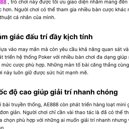
888
, trò chơi này được tối ưu giao diện nhằm mang đến
c hơn. Người chơi có thể tham gia nhiều bàn cược khác 
 thuật cá nhân của mình.
m giác đấu trí đầy kịch tính
dựa vào may mắn mà còn yêu cầu khả năng quan sát và 
át triển hệ thống Poker với nhiều bàn chơi đa dạng giúp
 mức cược phù hợp. Những màn tố bài căng thẳng cùng c
hơi này luôn giữ được sức hút mạnh mẽ.
ốc độ cao giúp giải trí nhanh chóng
i bài truyền thống, AE888 còn phát triển hàng loạt mini
đơn giản. Người chơi chỉ cần vài thao tác là đã có thể th
ựa chọn phù hợp với những ai muốn giải trí nhanh nhưng
ẫn.