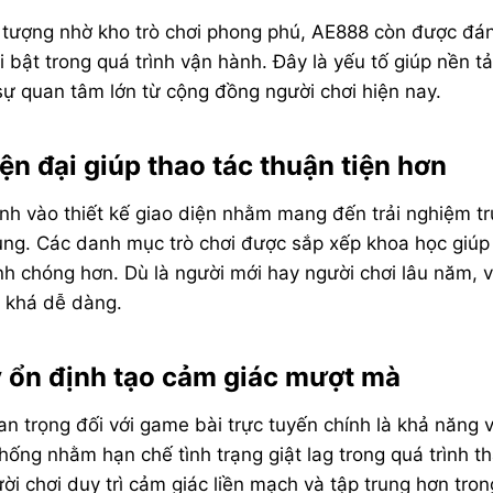
 tượng nhờ kho trò chơi phong phú, AE888 còn được đán
 bật trong quá trình vận hành. Đây là yếu tố giúp nền t
ự quan tâm lớn từ cộng đồng người chơi hiện nay.
ện đại giúp thao tác thuận tiện hơn
h vào thiết kế giao diện nhằm mang đến trải nghiệm tr
ùng. Các danh mục trò chơi được sắp xếp khoa học giúp 
h chóng hơn. Dù là người mới hay người chơi lâu năm, v
 khá dễ dàng.
ý ổn định tạo cảm giác mượt mà
an trọng đối với game bài trực tuyến chính là khả năng 
hống nhằm hạn chế tình trạng giật lag trong quá trình th
ời chơi duy trì cảm giác liền mạch và tập trung hơn tron